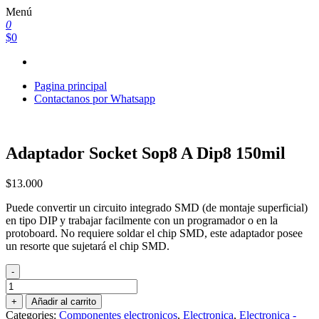
Saltar
Menú
al
0
contenido
$0
Pagina principal
Contactanos por Whatsapp
Adaptador Socket Sop8 A Dip8 150mil
$
13.000
Puede convertir un circuito integrado SMD (de montaje superficial)
en tipo DIP y trabajar facilmente con un programador o en la
protoboard. No requiere soldar el chip SMD, este adaptador posee
un resorte que sujetará el chip SMD.
-
Adaptador
Socket
+
Añadir al carrito
Sop8
Categories:
Componentes electronicos
,
Electronica
,
Electronica -