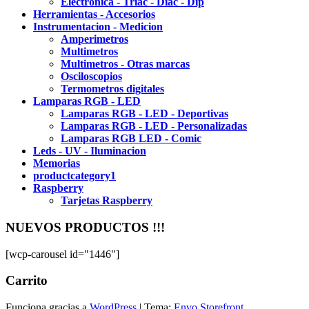
Electronica - Triac - Diac - Dip
Herramientas - Accesorios
Instrumentacion - Medicion
Amperimetros
Multimetros
Multimetros - Otras marcas
Osciloscopios
Termometros digitales
Lamparas RGB - LED
Lamparas RGB - LED - Deportivas
Lamparas RGB - LED - Personalizadas
Lamparas RGB LED - Comic
Leds - UV - Iluminacion
Memorias
productcategory1
Raspberry
Tarjetas Raspberry
NUEVOS PRODUCTOS !!!
[wcp-carousel id="1446"]
Carrito
Funciona gracias a
WordPress
|
Tema:
Envo Storefront