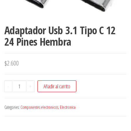
Adaptador Usb 3.1 Tipo C 12
24 Pines Hembra
$
2.600
Adaptador
-
+
Añadir al carrito
Usb
3.1
Categories:
Componentes electronicos
,
Electronica
Tipo
C
12