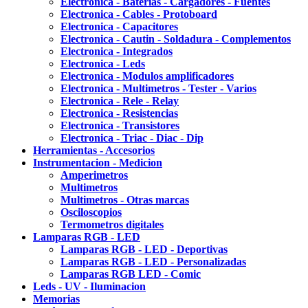
Electronica - Baterias - Cargadores - Fuentes
Electronica - Cables - Protoboard
Electronica - Capacitores
Electronica - Cautin - Soldadura - Complementos
Electronica - Integrados
Electronica - Leds
Electronica - Modulos amplificadores
Electronica - Multimetros - Tester - Varios
Electronica - Rele - Relay
Electronica - Resistencias
Electronica - Transistores
Electronica - Triac - Diac - Dip
Herramientas - Accesorios
Instrumentacion - Medicion
Amperimetros
Multimetros
Multimetros - Otras marcas
Osciloscopios
Termometros digitales
Lamparas RGB - LED
Lamparas RGB - LED - Deportivas
Lamparas RGB - LED - Personalizadas
Lamparas RGB LED - Comic
Leds - UV - Iluminacion
Memorias