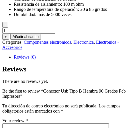
Resistencia de aislamiento: 100 m ohm
Rango de temperatura de operación:-20 a 85 grados
Durabilidad: más de 5000 veces
-
Conector
Usb
+
Añadir al carrito
Tipo
Categories:
Componentes electronicos
,
Electronica
,
Electronica -
B
Accesorios
Hembra
90
Reviews (0)
Grados
Pcb
Reviews
Impresora
quantity
There are no reviews yet.
Be the first to review “Conector Usb Tipo B Hembra 90 Grados Pcb
Impresora”
Tu dirección de correo electrónico no será publicada.
Los campos
obligatorios están marcados con
*
Your review
*