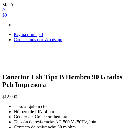
Saltar
Menú
al
0
contenido
$0
Pagina principal
Contactanos por Whatsapp
Conector Usb Tipo B Hembra 90 Grados
Pcb Impresora
$
12.000
Tipo: ángulo recto
Número de PIN: 4 pin
Género del Conector: hembra
Tensión de resistencia: AC 500 V (50Hz)/min
Contacto de resistencia: 30 m ohm