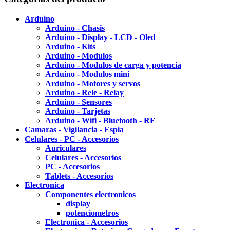
Arduino
Arduino - Chasis
Arduino - Display - LCD - Oled
Arduino - Kits
Arduino - Modulos
Arduino - Modulos de carga y potencia
Arduino - Modulos mini
Arduino - Motores y servos
Arduino - Rele - Relay
Arduino - Sensores
Arduino - Tarjetas
Arduino - Wifi - Bluetooth - RF
Camaras - Vigilancia - Espia
Celulares - PC - Accesorios
Auriculares
Celulares - Accesorios
PC - Accesorios
Tablets - Accesorios
Electronica
Componentes electronicos
display
potenciometros
Electronica - Accesorios