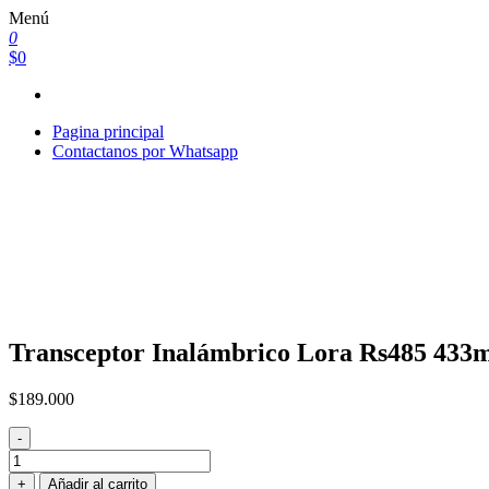
Saltar
Menú
al
0
contenido
$0
Pagina principal
Contactanos por Whatsapp
Transceptor Inalámbrico Lora Rs485 433
$
189.000
-
Transceptor
Inalámbrico
+
Añadir al carrito