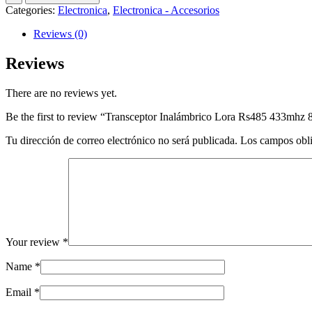
Lora
Categories:
Electronica
,
Electronica - Accesorios
Rs485
433mhz
Reviews (0)
8km
30dbm
Reviews
Riel
Din
There are no reviews yet.
quantity
Be the first to review “Transceptor Inalámbrico Lora Rs485 433mhz
Tu dirección de correo electrónico no será publicada.
Los campos obli
Your review
*
Name
*
Email
*