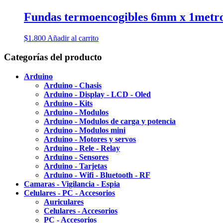
Fundas termoencogibles 6mm x 1metr
$
1.800
Añadir al carrito
Categorías del producto
Arduino
Arduino - Chasis
Arduino - Display - LCD - Oled
Arduino - Kits
Arduino - Modulos
Arduino - Modulos de carga y potencia
Arduino - Modulos mini
Arduino - Motores y servos
Arduino - Rele - Relay
Arduino - Sensores
Arduino - Tarjetas
Arduino - Wifi - Bluetooth - RF
Camaras - Vigilancia - Espia
Celulares - PC - Accesorios
Auriculares
Celulares - Accesorios
PC - Accesorios