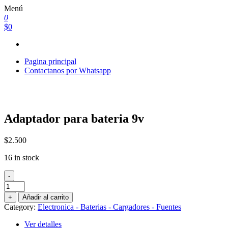
Saltar
Menú
al
0
contenido
$0
Pagina principal
Contactanos por Whatsapp
Adaptador para bateria 9v
$
2.500
16 in stock
-
Adaptador
para
+
Añadir al carrito
bateria
Category:
Electronica - Baterias - Cargadores - Fuentes
9v
quantity
Ver detalles