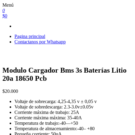
Saltar
Menú
al
0
contenido
$0
Pagina principal
Contactanos por Whatsapp
Modulo Cargador Bms 3s Baterías Litio
20a 18650 Pcb
$
20.000
Voltaje de sobrecarga: 4,25-4,35 v ± 0,05 v
Voltaje de sobredescarga: 2.3-3.0v±0.05v
Corriente máxima de trabajo: 25A
Corriente máxima máxima: 35-40A
Temperatura de trabajo:-40—+50
Temperatura de almacenamiento:-40– +80
Pequeña corriente: 50uA