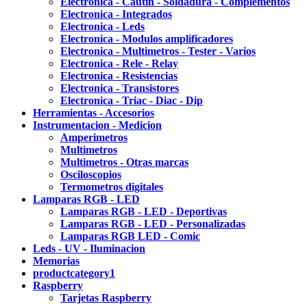
Electronica - Cautin - Soldadura - Complementos
Electronica - Integrados
Electronica - Leds
Electronica - Modulos amplificadores
Electronica - Multimetros - Tester - Varios
Electronica - Rele - Relay
Electronica - Resistencias
Electronica - Transistores
Electronica - Triac - Diac - Dip
Herramientas - Accesorios
Instrumentacion - Medicion
Amperimetros
Multimetros
Multimetros - Otras marcas
Osciloscopios
Termometros digitales
Lamparas RGB - LED
Lamparas RGB - LED - Deportivas
Lamparas RGB - LED - Personalizadas
Lamparas RGB LED - Comic
Leds - UV - Iluminacion
Memorias
productcategory1
Raspberry
Tarjetas Raspberry