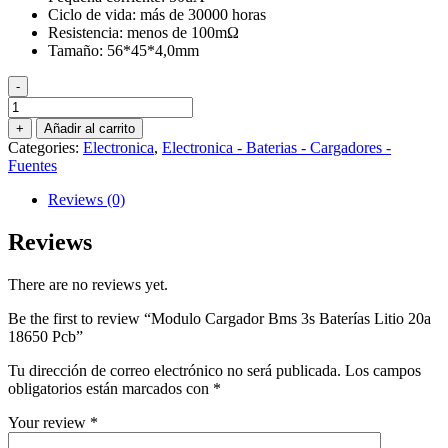
Ciclo de vida: más de 30000 horas
Resistencia: menos de 100mΩ
Tamaño: 56*45*4,0mm
-
Modulo
Cargador
+
Añadir al carrito
Bms
Categories:
Electronica
,
Electronica - Baterias - Cargadores -
3s
Fuentes
Baterías
Litio
Reviews (0)
20a
18650
Reviews
Pcb
quantity
There are no reviews yet.
Be the first to review “Modulo Cargador Bms 3s Baterías Litio 20a
18650 Pcb”
Tu dirección de correo electrónico no será publicada.
Los campos
obligatorios están marcados con
*
Your review
*