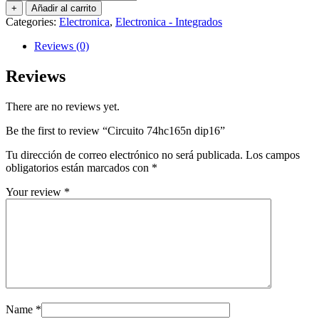
74hc165n
+
Añadir al carrito
dip16
Categories:
Electronica
,
Electronica - Integrados
quantity
Reviews (0)
Reviews
There are no reviews yet.
Be the first to review “Circuito 74hc165n dip16”
Tu dirección de correo electrónico no será publicada.
Los campos
obligatorios están marcados con
*
Your review
*
Name
*