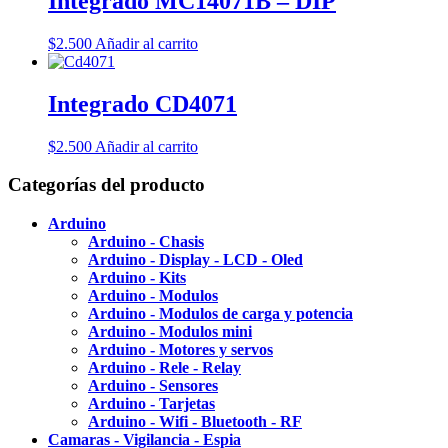
Integrado MC14071B – DIP
$
2.500
Añadir al carrito
Integrado CD4071
$
2.500
Añadir al carrito
Categorías del producto
Arduino
Arduino - Chasis
Arduino - Display - LCD - Oled
Arduino - Kits
Arduino - Modulos
Arduino - Modulos de carga y potencia
Arduino - Modulos mini
Arduino - Motores y servos
Arduino - Rele - Relay
Arduino - Sensores
Arduino - Tarjetas
Arduino - Wifi - Bluetooth - RF
Camaras - Vigilancia - Espia