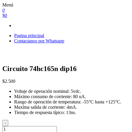
Saltar
Menú
al
0
contenido
$0
Pagina principal
Contactanos por Whatsapp
Circuito 74hc165n dip16
$
2.500
Voltaje de operación nominal: 5vdc.
Máximo consumo de corriente: 80 uA.
Rango de operación de temperatura: -55°C hasta +125°C.
Maxíma salida de corriente: 4mA.
Tiempo de respuesta típico: 13ns.
-
Circuito