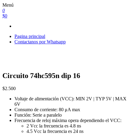
Saltar
Menú
al
0
contenido
$0
Pagina principal
Contactanos por Whatsapp
Circuito 74hc595n dip 16
$
2.500
Voltaje de alimentación (VCC): MIN 2V | TYP 5V | MAX
6V
Consumo de corriente: 80 μA max
Función: Serie a paralelo
Frecuencia de reloj máxima opera dependiendo el VCC:
2 Vcc la frecuencia es 4.8 ns
4.5 Vcc la frecuencia es 24 ns