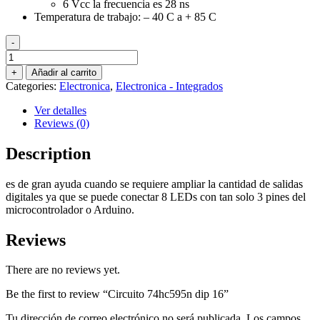
6 Vcc la frecuencia es 28 ns
Temperatura de trabajo: – 40 C a + 85 C
-
Circuito
74hc595n
+
Añadir al carrito
dip
Categories:
Electronica
,
Electronica - Integrados
16
quantity
Ver detalles
Reviews (0)
Description
es de gran ayuda cuando se requiere ampliar la cantidad de salidas
digitales ya que se puede conectar 8 LEDs con tan solo 3 pines del
microcontrolador o Arduino.
Reviews
There are no reviews yet.
Be the first to review “Circuito 74hc595n dip 16”
Tu dirección de correo electrónico no será publicada.
Los campos