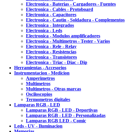
Electronica - Baterias - Cargadores - Fuentes
Electronica - Cables - Protoboard
Electronica - Capacitores
Electronica - Cautin - Soldadura - Complementos
Electronica - Integrados
Electronica - Leds
Electronica - Modulos amplificadores
Electronica - Multimetros - Tester - Varios
Electronica - Rele - Relay
Electronica - Resistencias
Electronica - Transistores
Electronica - Triac - Diac - Dip
Herramientas - Accesorios
Instrumentacion - Medicion
Amperimetros
Multimetros
Multimetros - Otras marcas
Osciloscopios
Termometros digitales
Lamparas RGB - LED
Lamparas RGB - LED - Deportivas
Lamparas RGB - LED - Personalizadas
Lamparas RGB LED - Comic
Leds - UV - Iluminacion
Memorias