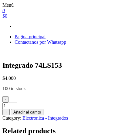
Saltar
Menú
al
0
contenido
$0
Pagina principal
Contactanos por Whatsapp
Integrado 74LS153
$
4.000
100 in stock
-
Integrado
74LS153
+
Añadir al carrito
quantity
Category:
Electronica - Integrados
Related products