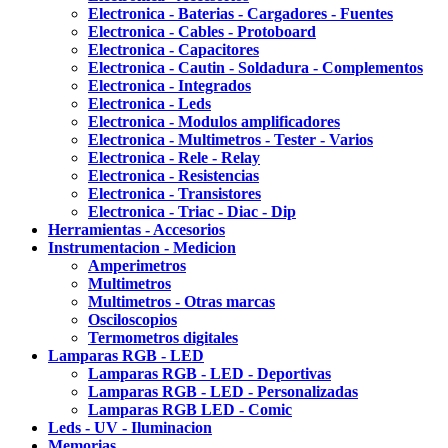
Electronica - Baterias - Cargadores - Fuentes
Electronica - Cables - Protoboard
Electronica - Capacitores
Electronica - Cautin - Soldadura - Complementos
Electronica - Integrados
Electronica - Leds
Electronica - Modulos amplificadores
Electronica - Multimetros - Tester - Varios
Electronica - Rele - Relay
Electronica - Resistencias
Electronica - Transistores
Electronica - Triac - Diac - Dip
Herramientas - Accesorios
Instrumentacion - Medicion
Amperimetros
Multimetros
Multimetros - Otras marcas
Osciloscopios
Termometros digitales
Lamparas RGB - LED
Lamparas RGB - LED - Deportivas
Lamparas RGB - LED - Personalizadas
Lamparas RGB LED - Comic
Leds - UV - Iluminacion
Memorias