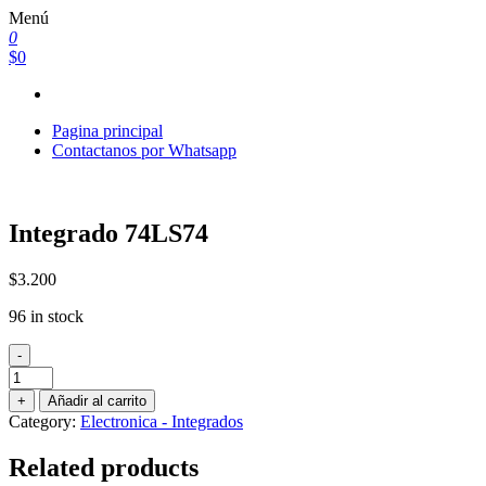
Saltar
Menú
al
0
contenido
$0
Pagina principal
Contactanos por Whatsapp
Integrado 74LS74
$
3.200
96 in stock
-
Integrado
74LS74
+
Añadir al carrito
quantity
Category:
Electronica - Integrados
Related products