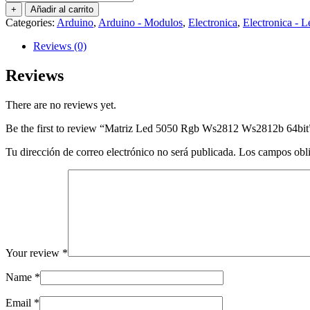
Led
+
Añadir al carrito
5050
Categories:
Arduino
,
Arduino - Modulos
,
Electronica
,
Electronica - L
Rgb
Ws2812
Reviews (0)
Ws2812b
64bit
Reviews
quantity
There are no reviews yet.
Be the first to review “Matriz Led 5050 Rgb Ws2812 Ws2812b 64bit
Tu dirección de correo electrónico no será publicada.
Los campos obli
Your review
*
Name
*
Email
*