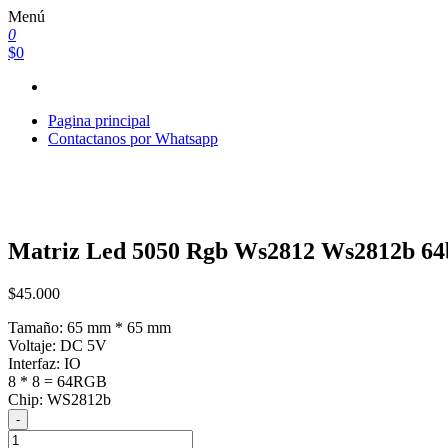
Saltar
Menú
al
0
contenido
$0
Pagina principal
Contactanos por Whatsapp
Matriz Led 5050 Rgb Ws2812 Ws2812b 64
$
45.000
Tamaño: 65 mm * 65 mm
Voltaje: DC 5V
Interfaz: IO
8 * 8 = 64RGB
Chip: WS2812b
-
Matriz