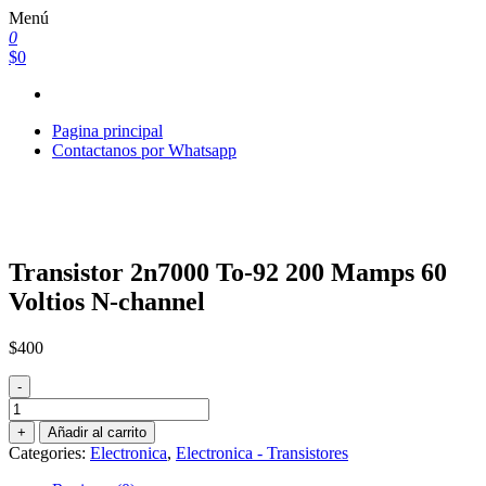
Saltar
Menú
al
0
contenido
$0
Pagina principal
Contactanos por Whatsapp
Transistor 2n7000 To-92 200 Mamps 60
Voltios N-channel
$
400
-
Transistor
2n7000
+
Añadir al carrito
To-
Categories:
Electronica
,
Electronica - Transistores
92
200