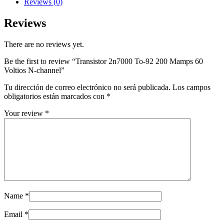
Reviews (0)
Mamps
60
Reviews
Voltios
N-
There are no reviews yet.
channel
quantity
Be the first to review “Transistor 2n7000 To-92 200 Mamps 60
Voltios N-channel”
Tu dirección de correo electrónico no será publicada.
Los campos
obligatorios están marcados con
*
Your review
*
Name
*
Email
*