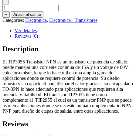
-
transistor
TIP3055
+
Añadir al carrito
15A
Categories:
Electronica
,
Electronica - Transistores
60V
NPN
Ver detalles
quantity
Reviews (0)
Description
El TIP3055 Transistor NPN es un transistor de potencia de silicio,
puede manejar una corriente continua de 15A y un voltaje de 60V
colector-emisor, lo que lo hace útil en una amplia gama de
aplicaciones donde se requiere control de potencia. Su diseño
robusto y su capacidad para disipar el calor gracias a su encapsulado
TO-3PN lo hace adecuado para aplicaciones que requieren alta
potencia y fiabilidad. El transistor TIP3055 tiene como
complemento al TIP2955 el cual es un transistor PNP que se puede
usar en aplicaciones donde se necesite un par complementario NPN-
PNP para diseño de etapas de salida, entre otras aplicaciones.
Reviews