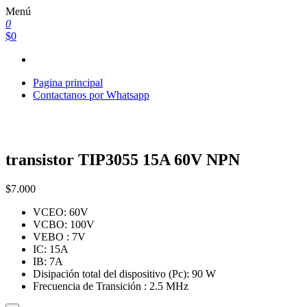
Saltar
Menú
al
0
contenido
$0
Pagina principal
Contactanos por Whatsapp
transistor TIP3055 15A 60V NPN
$
7.000
VCEO: 60V
VCBO: 100V
VEBO : 7V
IC: 15A
IB: 7A
Disipación total del dispositivo (Pc): 90 W
Frecuencia de Transición : 2.5 MHz