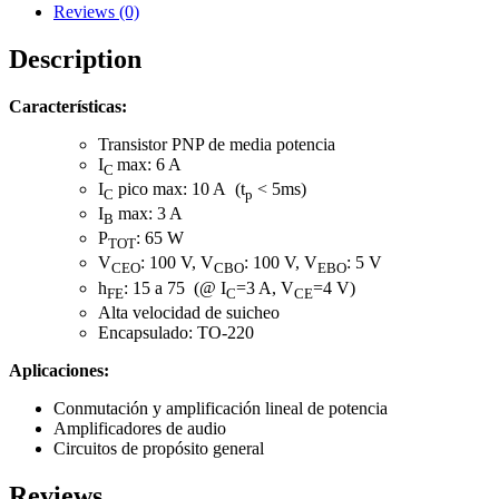
Reviews (0)
Description
Características:
Transistor PNP de media potencia
I
max: 6 A
C
I
pico max: 10 A (t
< 5ms)
C
p
I
max: 3 A
B
P
: 65 W
TOT
V
: 100 V, V
: 100 V, V
: 5 V
CEO
CBO
EBO
h
: 15 a 75 (@ I
=3 A, V
=4 V)
FE
C
CE
Alta velocidad de suicheo
Encapsulado: TO-220
Aplicaciones:
Conmutación y amplificación lineal de potencia
Amplificadores de audio
Circuitos de propósito general
Reviews