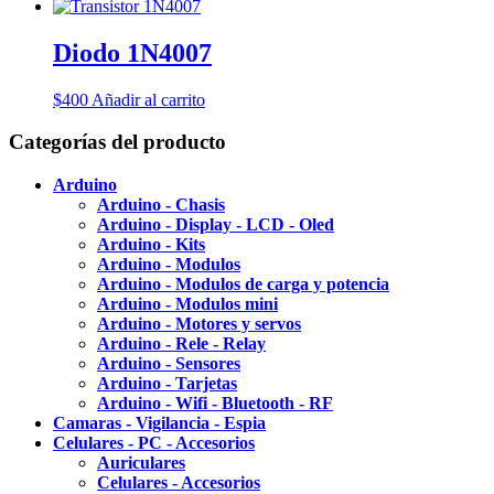
Diodo 1N4007
$
400
Añadir al carrito
Categorías del producto
Arduino
Arduino - Chasis
Arduino - Display - LCD - Oled
Arduino - Kits
Arduino - Modulos
Arduino - Modulos de carga y potencia
Arduino - Modulos mini
Arduino - Motores y servos
Arduino - Rele - Relay
Arduino - Sensores
Arduino - Tarjetas
Arduino - Wifi - Bluetooth - RF
Camaras - Vigilancia - Espia
Celulares - PC - Accesorios
Auriculares
Celulares - Accesorios