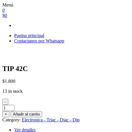
Saltar
Menú
al
0
contenido
$0
Pagina principal
Contactanos por Whatsapp
TIP 42C
$
1.800
13 in stock
-
TIP
42C
+
Añadir al carrito
quantity
Category:
Electronica - Triac - Diac - Dip
Ver detalles