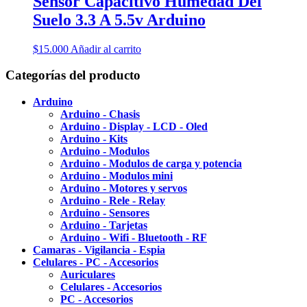
Sensor Capacitivo Humedad Del
Suelo 3.3 A 5.5v Arduino
$
15.000
Añadir al carrito
Categorías del producto
Arduino
Arduino - Chasis
Arduino - Display - LCD - Oled
Arduino - Kits
Arduino - Modulos
Arduino - Modulos de carga y potencia
Arduino - Modulos mini
Arduino - Motores y servos
Arduino - Rele - Relay
Arduino - Sensores
Arduino - Tarjetas
Arduino - Wifi - Bluetooth - RF
Camaras - Vigilancia - Espia
Celulares - PC - Accesorios
Auriculares
Celulares - Accesorios
PC - Accesorios