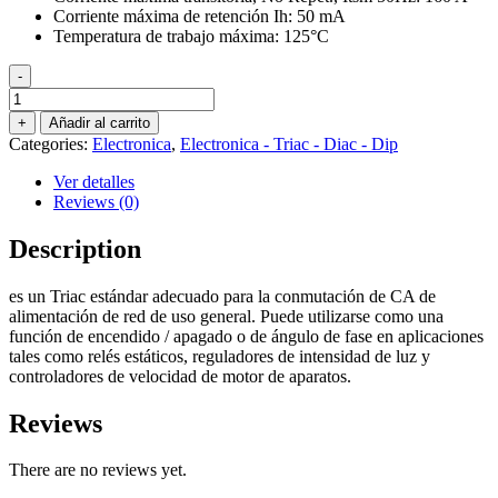
Corriente máxima de retención Ih: 50 mA
Temperatura de trabajo máxima: 125°C
-
Triac
Bta16-
+
Añadir al carrito
600b
Categories:
Electronica
,
Electronica - Triac - Diac - Dip
Bta16-
600
Ver detalles
To-
Reviews (0)
220
Bta16
Description
600v
16a
es un Triac estándar adecuado para la conmutación de CA de
X2
alimentación de red de uso general. Puede utilizarse como una
Unidades
función de encendido / apagado o de ángulo de fase en aplicaciones
quantity
tales como relés estáticos, reguladores de intensidad de luz y
controladores de velocidad de motor de aparatos.
Reviews
There are no reviews yet.