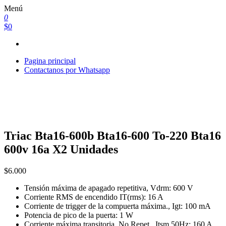
Saltar
Menú
al
0
contenido
$0
Pagina principal
Contactanos por Whatsapp
Triac Bta16-600b Bta16-600 To-220 Bta16
600v 16a X2 Unidades
$
6.000
Tensión máxima de apagado repetitiva, Vdrm: 600 V
Corriente RMS de encendido IT(rms): 16 A
Corriente de trigger de la compuerta máxima., Igt: 100 mA
Potencia de pico de la puerta: 1 W
Corriente máxima transitoria, No Repet., Itsm 50Hz: 160 A