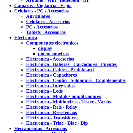
Arduino - Wifi - Bluetooth - RF
Camaras - Vigilancia - Espia
Celulares - PC - Accesorios
Auriculares
Celulares - Accesorios
PC - Accesorios
Tablets - Accesorios
Electronica
Componentes electronicos
display
potenciometros
Electronica - Accesorios
Electronica - Baterias - Cargadores - Fuentes
Electronica - Cables - Protoboard
Electronica - Capacitores
Electronica - Cautin - Soldadura - Complementos
Electronica - Integrados
Electronica - Leds
Electronica - Modulos amplificadores
Electronica - Multimetros - Tester - Varios
Electronica - Rele - Relay
Electronica - Resistencias
Electronica - Transistores
Electronica - Triac - Diac - Dip
Herramientas - Accesorios