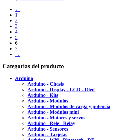
←
1
2
3
4
5
6
7
→
Categorías del producto
Arduino
Arduino - Chasis
Arduino - Display - LCD - Oled
Arduino - Kits
Arduino - Modulos
Arduino - Modulos de carga y potencia
Arduino - Modulos mini
Arduino - Motores y servos
Arduino - Rele - Relay
Arduino - Sensores
Arduino - Tarjetas