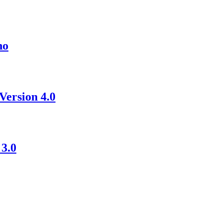
no
ersion 4.0
3.0