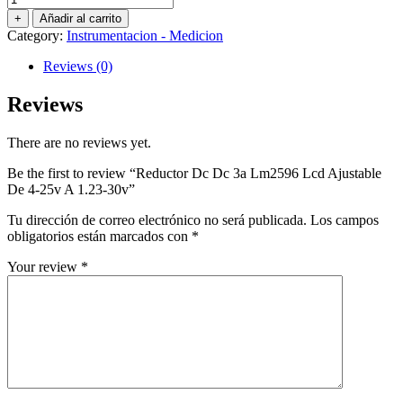
Dc
+
Añadir al carrito
Dc
Category:
Instrumentacion - Medicion
3a
Lm2596
Reviews (0)
Lcd
Ajustable
Reviews
De
4-
There are no reviews yet.
25v
A
Be the first to review “Reductor Dc Dc 3a Lm2596 Lcd Ajustable
1.23-
De 4-25v A 1.23-30v”
30v
quantity
Tu dirección de correo electrónico no será publicada.
Los campos
obligatorios están marcados con
*
Your review
*