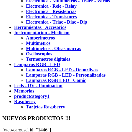
Electronica - Multimetros - Tester - Varios
Electronica - Rele - Relay
Electronica - Resistencias
Electronica - Transistores
Electronica - Triac - Diac - Dip
Herramientas - Accesorios
Instrumentacion - Medicion
Amperimetros
Multimetros
Multimetros - Otras marcas
Osciloscopios
Termometros digitales
Lamparas RGB - LED
Lamparas RGB - LED - Deportivas
Lamparas RGB - LED - Personalizadas
Lamparas RGB LED - Comic
Leds - UV - Iluminacion
Memorias
productcategory1
Raspberry
Tarjetas Raspberry
NUEVOS PRODUCTOS !!!
[wcp-carousel id="1446"]