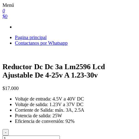
Saltar
Menú
al
0
contenido
$0
Pagina principal
Contactanos por Whatsapp
Reductor Dc Dc 3a Lm2596 Lcd
Ajustable De 4-25v A 1.23-30v
$
17.000
Voltaje de entrada: 4.5V a 40V DC
Voltaje de salida: 1.23V a 37V DC
Corriente de Salida: máx. 3A, 2.5A
Potencia de salida: 25W
Eficiencia de conversión: 92%
-
Reductor