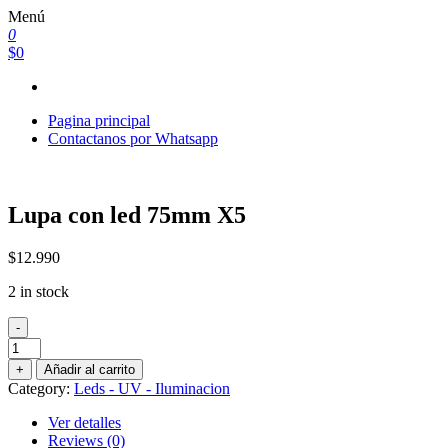
Saltar
Menú
al
0
contenido
$0
Pagina principal
Contactanos por Whatsapp
Lupa con led 75mm X5
$
12.990
2 in stock
-
Lupa
con
+
Añadir al carrito
led
Category:
Leds - UV - Iluminacion
75mm
X5
Ver detalles
quantity
Reviews (0)