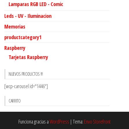
Lamparas RGB LED - Comic
Leds - UV - Iluminacion
Memorias
productcategory1
Raspberry
Tarjetas Raspberry
NUEVOS PRODUCTOS !!!
[wcp-carousel id="1446"]
CARRITO
Funciona gracias a
WordPress
|
Tema:
Envo Storefront