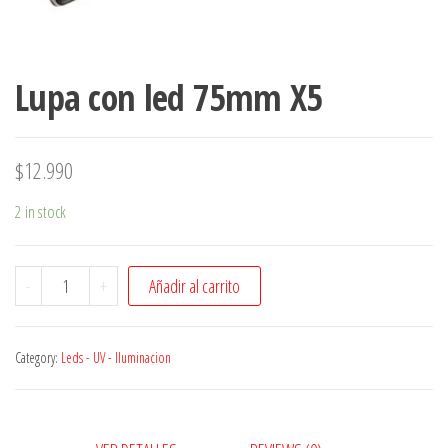
Lupa con led 75mm X5
$
12.990
2 in stock
Lupa
-
+
Añadir al carrito
con
led
Category:
Leds - UV - Iluminacion
75mm
X5
quantity