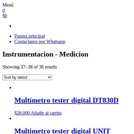
Saltar
Menú
al
0
contenido
$0
Pagina principal
Contactanos por Whatsapp
Instrumentacion - Medicion
Showing 37–38 of 38 results
Multímetro tester digital DT830D
$
28.000
Añadir al carrito
Multimetro tester digital UNIT