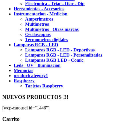
Electronica - Triac - Diac - Dip
Herramientas - Accesorios
Instrumentacion - Medicion
Amperimetros
Multimetros
Multimetros - Otras marcas
Osciloscopios
Termometros digitales
Lamparas RGB - LED
Lamparas RGB - LED - Deportivas
Lamparas RGB - LED - Personalizadas
Lamparas RGB LED - Comic
Leds - UV - Iluminacion
Memorias
productcategory1
Raspberry
Tarjetas Raspberry
NUEVOS PRODUCTOS !!!
[wcp-carousel id="1446"]
Carrito