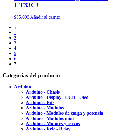
UT33C+
$
85.000
Añadir al carrito
←
1
2
3
4
5
6
7
Categorías del producto
Arduino
Arduino - Chasis
Arduino - Display - LCD - Oled
Arduino - Kits
Arduino - Modulos
Arduino - Modulos de carga y potencia
Arduino - Modulos mini
Arduino - Motores y servos
Arduino - Rele - Relay