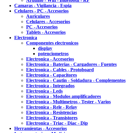
Arduino - Wifi - Bluetooth - RF
Camaras - Vigilancia - Espia
Celulares - PC - Accesorios
Auriculares
Celulares - Accesorios
PC - Accesorios
Tablets - Accesorios
Electronica
Componentes electronicos
display
potenciometros
Electronica - Accesorios
Electronica - Baterias - Cargadores - Fuentes
Electronica - Cables - Protoboard
Electronica - Capacitores
Electronica - Cautin - Soldadura - Complementos
Electronica - Integrados
Electronica - Leds
Electronica - Modulos amplificadores
Electronica - Multimetros - Tester - Varios
Electronica - Rele - Relay
Electronica - Resistencias
Electronica - Transistores
Electronica - Triac - Diac - Dip
Herramientas - Accesorios