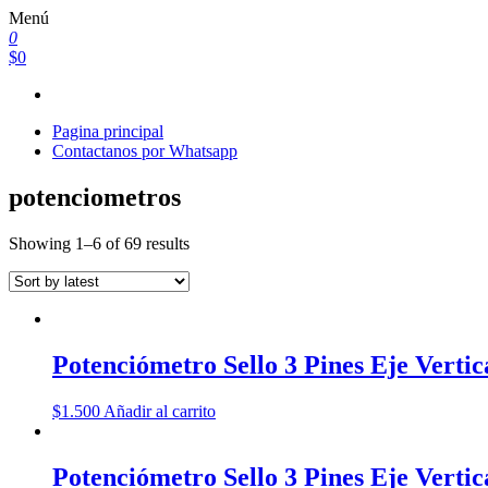
Saltar
Menú
al
0
contenido
$0
Pagina principal
Contactanos por Whatsapp
potenciometros
Showing 1–6 of 69 results
Potenciómetro Sello 3 Pines Eje Vert
$
1.500
Añadir al carrito
Potenciómetro Sello 3 Pines Eje Vert