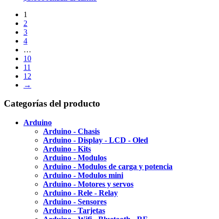
1
2
3
4
…
10
11
12
→
Categorías del producto
Arduino
Arduino - Chasis
Arduino - Display - LCD - Oled
Arduino - Kits
Arduino - Modulos
Arduino - Modulos de carga y potencia
Arduino - Modulos mini
Arduino - Motores y servos
Arduino - Rele - Relay
Arduino - Sensores
Arduino - Tarjetas