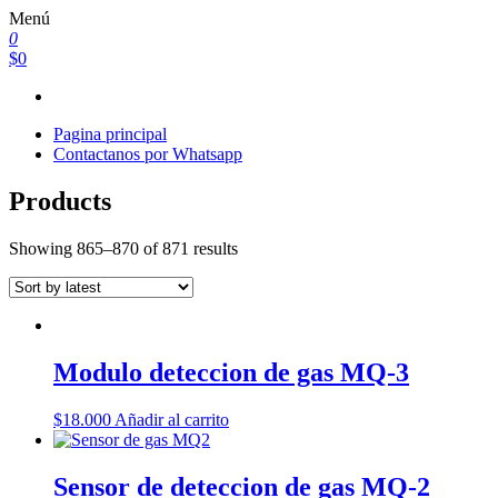
Saltar
Menú
al
0
contenido
$0
Pagina principal
Contactanos por Whatsapp
Products
Showing 865–870 of 871 results
Modulo deteccion de gas MQ-3
$
18.000
Añadir al carrito
Sensor de deteccion de gas MQ-2