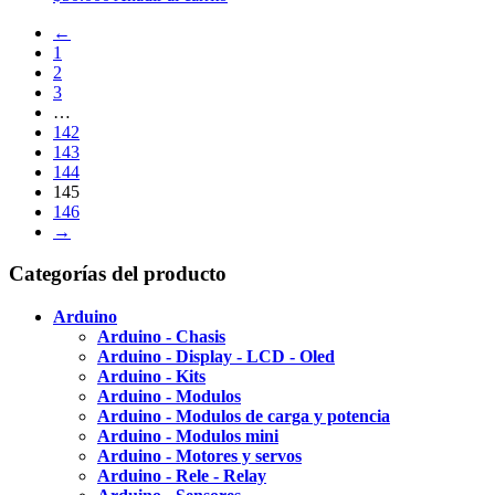
←
1
2
3
…
142
143
144
145
146
→
Categorías del producto
Arduino
Arduino - Chasis
Arduino - Display - LCD - Oled
Arduino - Kits
Arduino - Modulos
Arduino - Modulos de carga y potencia
Arduino - Modulos mini
Arduino - Motores y servos
Arduino - Rele - Relay