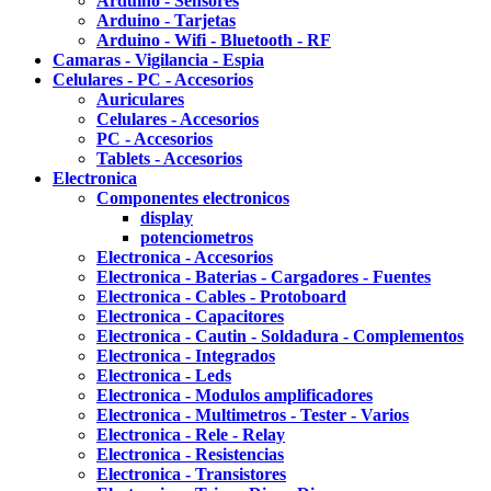
Arduino - Sensores
Arduino - Tarjetas
Arduino - Wifi - Bluetooth - RF
Camaras - Vigilancia - Espia
Celulares - PC - Accesorios
Auriculares
Celulares - Accesorios
PC - Accesorios
Tablets - Accesorios
Electronica
Componentes electronicos
display
potenciometros
Electronica - Accesorios
Electronica - Baterias - Cargadores - Fuentes
Electronica - Cables - Protoboard
Electronica - Capacitores
Electronica - Cautin - Soldadura - Complementos
Electronica - Integrados
Electronica - Leds
Electronica - Modulos amplificadores
Electronica - Multimetros - Tester - Varios
Electronica - Rele - Relay
Electronica - Resistencias
Electronica - Transistores