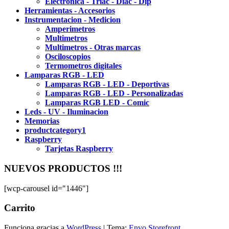
Electronica - Triac - Diac - Dip
Herramientas - Accesorios
Instrumentacion - Medicion
Amperimetros
Multimetros
Multimetros - Otras marcas
Osciloscopios
Termometros digitales
Lamparas RGB - LED
Lamparas RGB - LED - Deportivas
Lamparas RGB - LED - Personalizadas
Lamparas RGB LED - Comic
Leds - UV - Iluminacion
Memorias
productcategory1
Raspberry
Tarjetas Raspberry
NUEVOS PRODUCTOS !!!
[wcp-carousel id="1446"]
Carrito
Funciona gracias a
WordPress
|
Tema:
Envo Storefront