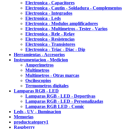
Electronica - Capacitores
Electronica - Cautin - Soldadura - Complementos
Electronica - Integrados
Electronica - Leds
Electronica - Modulos amplificadores
Electronica - Multimetros - Tester - Varios
Electronica - Rele - Relay
Electronica - Resistencias
Electronica - Transistores
Electronica - Triac - Diac - Dip
Herramientas - Accesorios
Instrumentacion - Medicion
Amperimetros
Multimetros
Multimetros - Otras marcas
Osciloscopios
Termometros digitales
Lamparas RGB - LED
Lamparas RGB - LED - Deportivas
Lamparas RGB - LED - Personalizadas
Lamparas RGB LED - Comic
Leds - UV - Iluminacion
Memorias
productcategory1
Raspberry