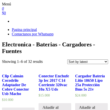
Saltar
Menú
al
0
contenido
$0
Pagina principal
Contactanos por Whatsapp
Electronica - Baterias - Cargadores -
Fuentes
Showing 1–6 of 32 results
Clip Caimán
Conector Enchufe
Cargador Batería
Cocodrilo
3p Iec 2017 C14
Litio 18650 Lipo
Adaptador De
Corriente 320vac
25a Protección
Cobre Conector
10a X5 Uds
Bms 5s 21v
Usb Macho
$
15.000
$
24.000
$
10.000
Añadir al
Añadir al