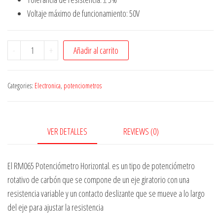
Voltaje máximo de funcionamiento: 50V
Potenciómetro
-
+
Añadir al carrito
Trimmer
Rm065
Categories:
Electronica
,
potenciometros
22kΩ
quantity
VER DETALLES
REVIEWS (0)
El RM065 Potenciómetro Horizontal. es un tipo de potenciómetro
rotativo de carbón que se compone de un eje giratorio con una
resistencia variable y un contacto deslizante que se mueve a lo largo
del eje para ajustar la resistencia