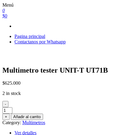
Saltar
Menú
al
0
contenido
$0
Pagina principal
Contactanos por Whatsapp
Multimetro tester UNIT-T UT71B
$
625.000
2 in stock
-
Multimetro
tester
+
Añadir al carrito
UNIT-
Category:
Multimetros
T
UT71B
Ver detalles