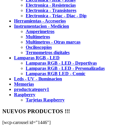
Electronica - Resistencias
Electronica - Transistores
Electronica - Triac - Diac - Dip
Herramientas - Accesorios
Instrumentacion - Medicion
Amperimetros
Multimetros
Multimetros - Otras marcas
Osciloscopios
Termometros digitales
Lamparas RGB - LED
Lamparas RGB - LED - Deportivas
Lamparas RGB - LED - Personalizadas
Lamparas RGB LED - Comic
Leds - UV - Iluminacion
Memorias
productcategory1
Raspberry
Tarjetas Raspberry
NUEVOS PRODUCTOS !!!
[wcp-carousel id="1446"]