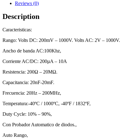
quantity
Reviews (0)
Description
Caracteristicas:
Rango: Volts DC: 200mV – 1000V. Volts AC: 2V – 1000V.
Ancho de banda AC:100Khz,
Corriente AC/DC: 200µA – 10A
Resistencia: 200Ω – 20MΩ.
Capacitancia: 20nF-20mF.
Frecuencia: 20Hz – 200MHz,
Temperatura:-40ºC / 1000ºC, -40ºF / 1832ºF,
Duty Cycle: 10% – 90%,
Con Probador Automatico de diodos.,
Auto Rango,