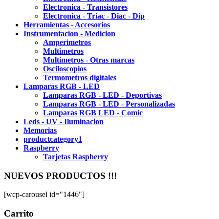
Electronica - Transistores
Electronica - Triac - Diac - Dip
Herramientas - Accesorios
Instrumentacion - Medicion
Amperimetros
Multimetros
Multimetros - Otras marcas
Osciloscopios
Termometros digitales
Lamparas RGB - LED
Lamparas RGB - LED - Deportivas
Lamparas RGB - LED - Personalizadas
Lamparas RGB LED - Comic
Leds - UV - Iluminacion
Memorias
productcategory1
Raspberry
Tarjetas Raspberry
NUEVOS PRODUCTOS !!!
[wcp-carousel id="1446"]
Carrito