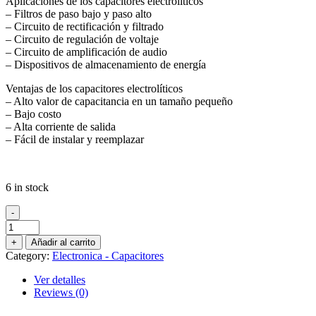
Aplicaciones de los capacitores electrolíticos
– Filtros de paso bajo y paso alto
– Circuito de rectificación y filtrado
– Circuito de regulación de voltaje
– Circuito de amplificación de audio
– Dispositivos de almacenamiento de energía
Ventajas de los capacitores electrolíticos
– Alto valor de capacitancia en un tamaño pequeño
– Bajo costo
– Alta corriente de salida
– Fácil de instalar y reemplazar
6 in stock
-
Capacitor
470uf
+
Añadir al carrito
/
Category:
Electronica - Capacitores
250v
quantity
Ver detalles
Reviews (0)