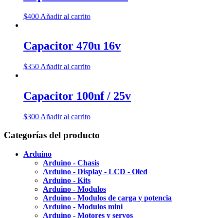
$
400
Añadir al carrito
Capacitor 470u 16v
$
350
Añadir al carrito
Capacitor 100nf / 25v
$
300
Añadir al carrito
Categorías del producto
Arduino
Arduino - Chasis
Arduino - Display - LCD - Oled
Arduino - Kits
Arduino - Modulos
Arduino - Modulos de carga y potencia
Arduino - Modulos mini
Arduino - Motores y servos