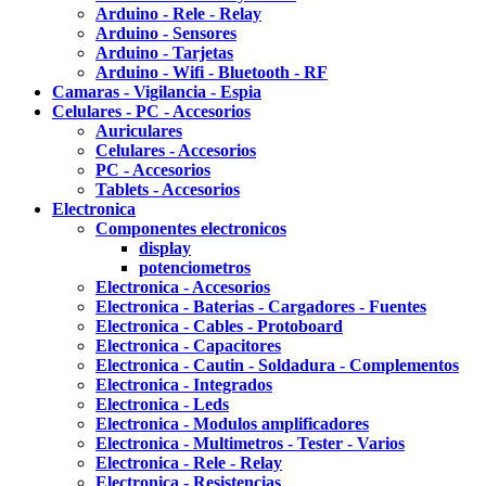
Arduino - Rele - Relay
Arduino - Sensores
Arduino - Tarjetas
Arduino - Wifi - Bluetooth - RF
Camaras - Vigilancia - Espia
Celulares - PC - Accesorios
Auriculares
Celulares - Accesorios
PC - Accesorios
Tablets - Accesorios
Electronica
Componentes electronicos
display
potenciometros
Electronica - Accesorios
Electronica - Baterias - Cargadores - Fuentes
Electronica - Cables - Protoboard
Electronica - Capacitores
Electronica - Cautin - Soldadura - Complementos
Electronica - Integrados
Electronica - Leds
Electronica - Modulos amplificadores
Electronica - Multimetros - Tester - Varios
Electronica - Rele - Relay
Electronica - Resistencias