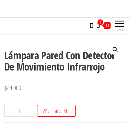
Saltar
al
contenido
0
$0
Menú
Lámpara Pared Con Detector
De Movimiento Infrarrojo
$
44.000
Lámpara
-
+
Añadir al carrito
Pared
Con