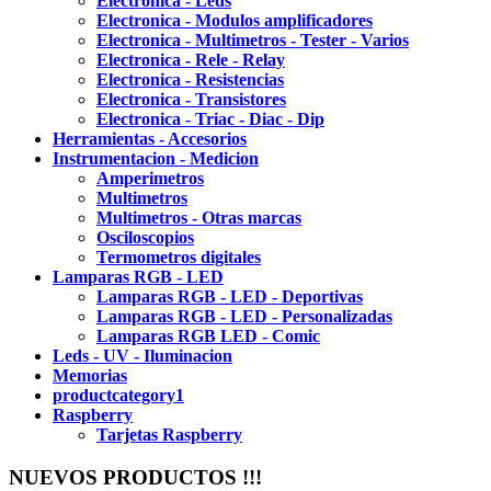
Electronica - Leds
Electronica - Modulos amplificadores
Electronica - Multimetros - Tester - Varios
Electronica - Rele - Relay
Electronica - Resistencias
Electronica - Transistores
Electronica - Triac - Diac - Dip
Herramientas - Accesorios
Instrumentacion - Medicion
Amperimetros
Multimetros
Multimetros - Otras marcas
Osciloscopios
Termometros digitales
Lamparas RGB - LED
Lamparas RGB - LED - Deportivas
Lamparas RGB - LED - Personalizadas
Lamparas RGB LED - Comic
Leds - UV - Iluminacion
Memorias
productcategory1
Raspberry
Tarjetas Raspberry
NUEVOS PRODUCTOS !!!