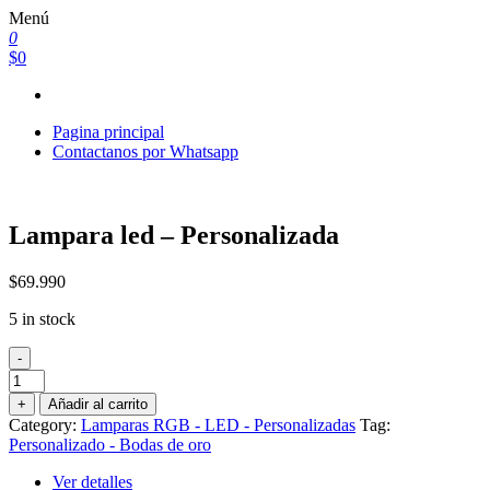
Saltar
Menú
al
0
contenido
$0
Pagina principal
Contactanos por Whatsapp
Lampara led – Personalizada
$
69.990
5 in stock
-
Lampara
led
+
Añadir al carrito
-
Category:
Lamparas RGB - LED - Personalizadas
Tag:
Personalizada
Personalizado - Bodas de oro
quantity
Ver detalles