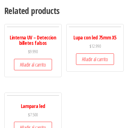
Related products
Linterna UV – Deteccion
Lupa con led 75mm X5
billetes falsos
$
12.990
$
9.990
Añadir al carrito
Añadir al carrito
Lampara led
$
7.500
Añadir al carrito