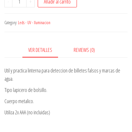
-
+
Añadir al carrito
UV
boligrafo
Category:
Leds - UV - Iluminacion
quantity
VER DETALLES
REVIEWS (0)
Util y practica linterna para deteccion de billetes falsos y marcas de
agua.
Tipo lapicero de bolsillo.
Cuerpo metalico.
Utiliza 2x AAA (no incluidas)